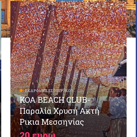
ΕΚΔΡΟΜΈΣ ΕΣΩΤΕΡΙΚΟΎ
KOA BEACH CLUB-
Παραλία Χρυσή Ακτή
Ρικια Μεσσηνίας
20 ευρώ